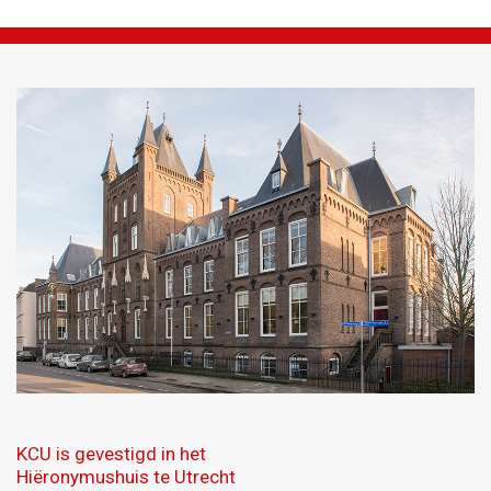
KCU is gevestigd in het
Hiëronymushuis te Utrecht